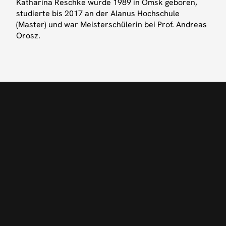
Katharina Reschke wurde 1989 in Omsk geboren,
Facebook
studierte bis 2017 an der Alanus Hochschule
(Master) und war Meisterschülerin bei Prof. Andreas
Orosz.
UNIQUENESS
ON
POINT