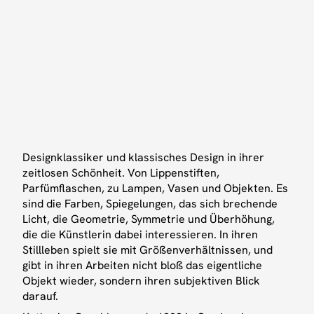
Für die aktuellen Öffnungszeiten check unser
Instagram
oder
kontaktiere uns
für eine private
Tour.
BESUCHE UNS
HINWEISE
Designklassiker und klassisches Design in ihrer
zeitlosen Schönheit. Von Lippenstiften,
Standort
Impressum
Parfümflaschen, zu Lampen, Vasen und Objekten. Es
sind die Farben, Spiegelungen, das sich brechende
Über uns
Datenschutz
Licht, die Geometrie, Symmetrie und Überhöhung,
Presse
die die Künstlerin dabei interessieren. In ihren
Stillleben spielt sie mit Größenverhältnissen, und
INSTAGRAM
KONTAKT
gibt in ihren Arbeiten nicht bloß das eigentliche
Instagram
Email
Objekt wieder, sondern ihren subjektiven Blick
darauf.
LinkedIn