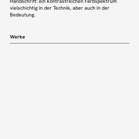
Handschrift: ein kontrastreichen Farbspektrum
BESUCHE UNS
HINWEISE
vielschichtig in der Technik, aber auch in der
Bedeutung.
Standort
Impressum
Über uns
Datenschutz
Presse
Werke
INSTAGRAM
KONTAKT
Instagram
Email
LinkedIn
Facebook