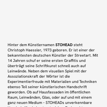
Hinter dem Künstlernamen
STOHEAD
steht
Christoph Haessler, 1973 geboren. Er ist einer der
bekanntesten deutschen Künstler der Streetart. Mit
14 Jahren schuf er seine ersten Graffitis und
überträgt seine Schriftkunst schnell auch auf
Leinwände. Neben dem visuellen Spiel mit der
Assoziationskraft der Wörter ist die
Experimentierfreude mit Materialien und Techniken
ebenso Teil seiner künstlerischen Handschrift
Für die aktuellen Öffnungszeiten check unser
geworden. Ob auf Hausfassaden im öffentlichen
Instagram
oder
kontaktiere uns
für eine private
Raum, Leinwänden, Glas, oder auf und mit einem
Tour.
ganz neuen Medium – STOHEADs unverkennbare