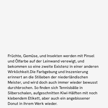
Für die aktuellen Öffnungszeiten check unser
Instagram
oder
kontaktiere uns
für eine private
Tour.
Früchte, Gemüse, und Insekten werden mit Pinsel
BESUCHE UNS
HINWEISE
und Ölfarbe auf der Leinwand verewigt, und
Standort
Impressum
bekommen so eine zweite Existenz in einer anderen
Wirklichkeit.Die Farbgebung und Inszenierung
Über uns
Datenschutz
erinnert an die Stilleben der niederländischen
Presse
Meister, und wird doch auch immer wieder bewusst
durchbrochen. So finden sich Tennisbälle in
INSTAGRAM
KONTAKT
Silberschalen, aufgeschnitten Kiwi-Hälften mit noch
klebendem Etikett, aber auch ein angebissener
Instagram
Email
Donut in ihrem Werk wieder.
LinkedIn