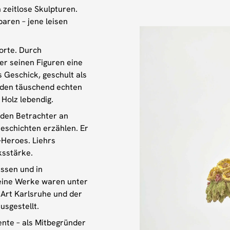
n zeitlose Skulpturen.
aren – jene leisen
orte. Durch
 er seinen Figuren eine
 Geschick, geschult als
n den täuschend echten
Holz lebendig.
 den Betrachter an
eschichten erzählen. Er
-Heroes. Liehrs
ksstärke.
essen und in
eine Werke waren unter
Art Karlsruhe und der
usgestellt.
ente – als Mitbegründer