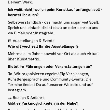
Standort
Impressum
Deinem Werk.
Über uns
Datenschutz
Ich weiß nicht, wo ich beim Kunstkauf anfangen soll -
beratet ihr auch?
Presse
Selbstverständlich - das macht uns sogar viel Spaß.
INSTAGRAM
KONTAKT
Sprich uns einfach direkt dazu an oder schreib uns
via
E-mail
oder
Instagram
.
Instagram
Email
📅 Ausstellungen & Events
LinkedIn
Wie oft wechselt Ihr die Ausstellungen?
Facebook
Mehrmals im Jahr – sowohl vor Ort als auch virtuell
über Kunstmatrix.
Bietet Ihr Führungen oder Veranstaltungen an?
Ja. Wir organisieren regelmäßig Vernissagen,
Künstlergespräche und Community‑Events. Die
Termine findest Du auf unserer Website und auf
Instagram.
🚗 Besuch & Anfahrt
Gibt es Parkmöglichkeiten in der Nähe?