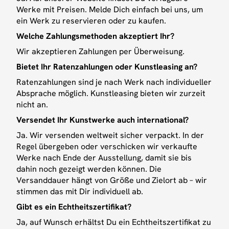
Werke mit Preisen. Melde Dich einfach bei uns, um
ein Werk zu reservieren oder zu kaufen.
Welche Zahlungsmethoden akzeptiert Ihr?
Wir akzeptieren Zahlungen per Überweisung.
Bietet Ihr Ratenzahlungen oder Kunstleasing an?
Ratenzahlungen sind je nach Werk nach individueller
Absprache möglich. Kunstleasing bieten wir zurzeit
nicht an.
Versendet Ihr Kunstwerke auch international?
Ja. Wir versenden weltweit sicher verpackt. In der
Regel übergeben oder verschicken wir verkaufte
Werke nach Ende der Ausstellung, damit sie bis
Für die aktuellen Öffnungszeiten check unser
dahin noch gezeigt werden können. Die
Instagram
oder
kontaktiere uns
für eine private
Versanddauer hängt von Größe und Zielort ab – wir
Tour.
stimmen das mit Dir individuell ab.
Gibt es ein Echtheitszertifikat?
BESUCHE UNS
HINWEISE
Ja, auf Wunsch erhältst Du ein Echtheitszertifikat zu