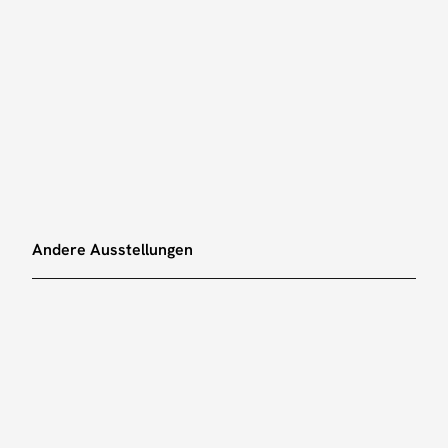
your gum!“ wird zum Symbol für das Teilen
hrungen und Erlebnissen. Die warmen Töne
lerin und des Künstlers schaffen eine
che Verbindung und laden die
enden ein, die Welt durch neue
iven zu entdecken.
Andere Ausstellungen