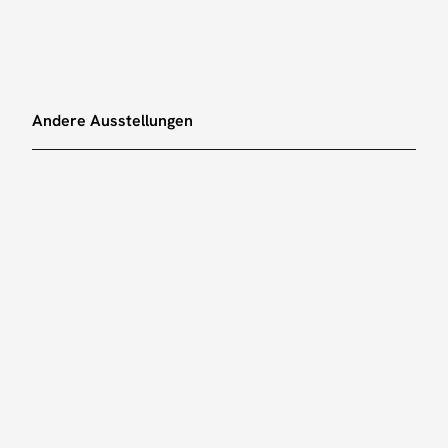
iste
Virtuelle Ausstellung
Andere Ausstellungen